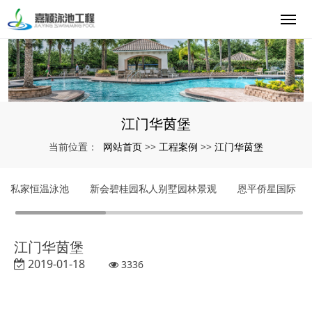
江门华茵堡
网站首页
工程案例
江门华茵堡
当前位置：
>>
>>
私家恒温泳池
新会碧桂园私人别墅园林景观
恩平侨星国际
江门华茵堡
2019-01-18
3336